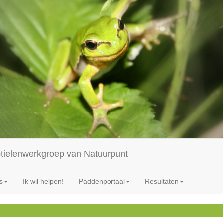
ptielenwerkgroep van Natuurpunt
s
Ik wil helpen!
Paddenportaal
Resultaten