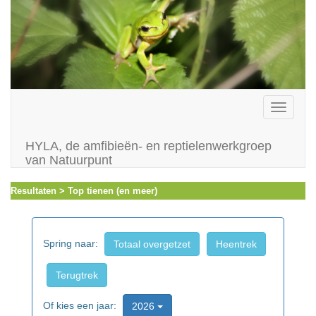
Toggle
navigati
HYLA, de amfibieën- en reptielenwerkgroep
van Natuurpunt
Resultaten > Top tienen (en meer)
Spring naar:
Totaal overgetzet
Heentrek
Terugtrek
Of kies een jaar:
2026