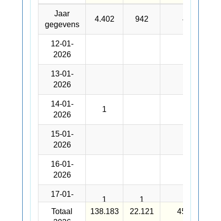
Dag
Padden
Kikkers
Salamanders
Jaar
Jaar
4.402
942
427
gegevens
gegevens
12-01-
12-01-
2026
2026
13-01-
13-01-
37
2026
2026
14-01-
14-01-
1
151
2026
2026
15-01-
15-01-
20
2026
2026
16-01-
16-01-
13
2026
2026
17-01-
17-01-
1
1
14
2026
2026
Totaal
Totaal
138.183
22.121
45.260