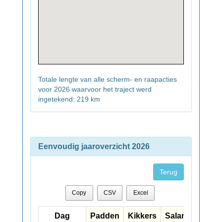
Totale lengte van alle scherm- en raapacties
voor 2026 waarvoor het traject werd
ingetekend: 219 km
Eenvoudig jaaroverzicht 2026
Terug
Copy
CSV
Excel
Dag
Dag
Padden
Kikkers
Salamanders