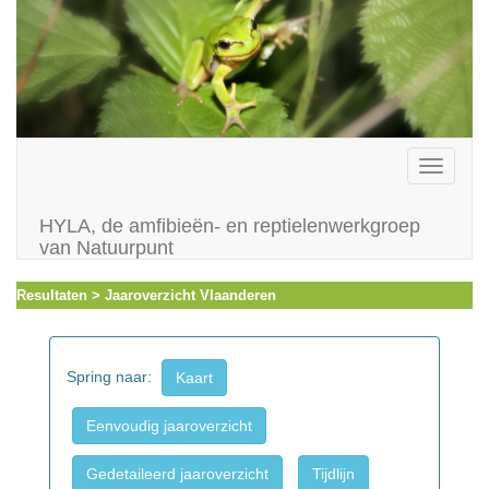
Toggle
navigati
HYLA, de amfibieën- en reptielenwerkgroep
van Natuurpunt
Resultaten > Jaaroverzicht Vlaanderen
Spring naar:
Kaart
Eenvoudig jaaroverzicht
Gedetaileerd jaaroverzicht
Tijdlijn