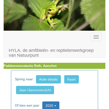
Toggle
navigati
HYLA, de amfibieën- en reptielenwerkgroep
van Natuurpunt
Paddenoverzetactie Roth, Aarschot
Spring naar:
Actie details
Kaart
Jaar-/Jarenoverzicht
Of kies een jaar:
2025