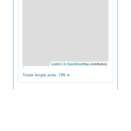
Leaflet
| ©
OpenStreetMap
contributors
'
Totale lengte actie: 786 m
Eenvoudig jarenoverzicht
Terug
Copy
CSV
Excel