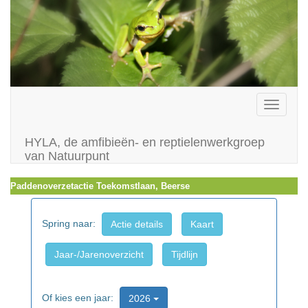
Toggle
navigati
HYLA, de amfibieën- en reptielenwerkgroep
van Natuurpunt
Paddenoverzetactie Toekomstlaan, Beerse
Spring naar:
Actie details
Kaart
Jaar-/Jarenoverzicht
Tijdlijn
Of kies een jaar:
2026