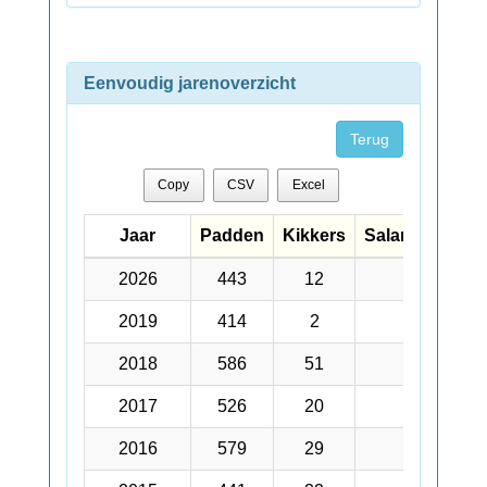
Eenvoudig jarenoverzicht
Terug
Copy
CSV
Excel
Jaar
Jaar
Padden
Kikkers
Salamanders
Jaar
Padden
Kikkers
Salamanders
2026
2026
443
12
177
2019
2019
414
2
61
2018
2018
586
51
86
2017
2017
526
20
169
2016
2016
579
29
441