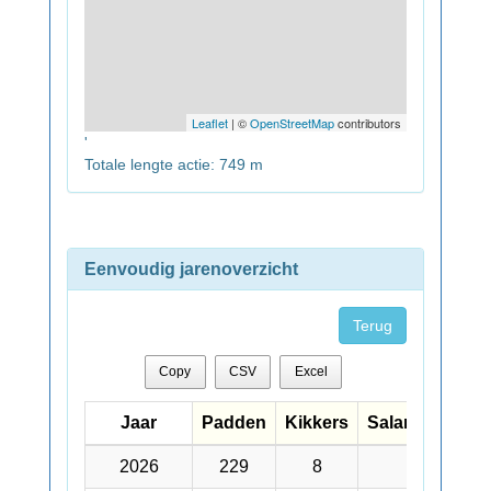
Leaflet
| ©
OpenStreetMap
contributors
'
Totale lengte actie: 749 m
Eenvoudig jarenoverzicht
Terug
Copy
CSV
Excel
Jaar
Jaar
Padden
Kikkers
Salamanders
Jaar
Padden
Kikkers
Salamanders
2026
2026
229
8
3