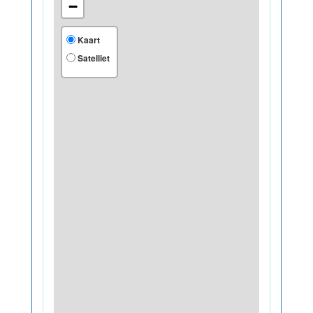
−
Kaart
Satelliet