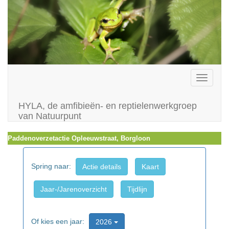
Toggle
navigati
HYLA, de amfibieën- en reptielenwerkgroep
van Natuurpunt
Paddenoverzetactie Opleeuwstraat, Borgloon
Spring naar:
Actie details
Kaart
Jaar-/Jarenoverzicht
Tijdlijn
Of kies een jaar:
2026