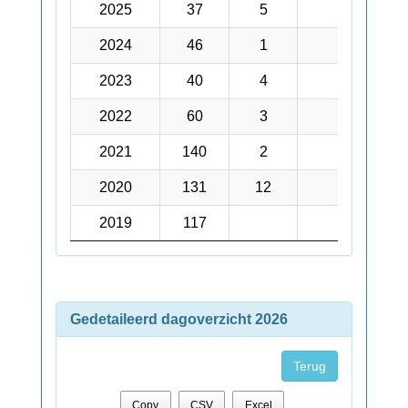
2025
2025
37
5
1
2024
2024
46
1
2023
2023
40
4
2022
2022
60
3
1
2021
2021
140
2
2
2020
2020
131
12
5
2019
2019
117
2
Gedetaileerd dagoverzicht 2026
Terug
Copy
CSV
Excel