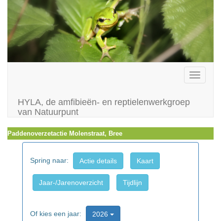
Toggle
navigati
HYLA, de amfibieën- en reptielenwerkgroep
van Natuurpunt
Paddenoverzetactie Molenstraat, Bree
Spring naar:
Actie details
Kaart
Jaar-/Jarenoverzicht
Tijdlijn
Of kies een jaar:
2026