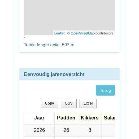
Leaflet
| ©
OpenStreetMap
contributors
'
Totale lengte actie: 507 m
Eenvoudig jarenoverzicht
Terug
Copy
CSV
Excel
Jaar
Jaar
Padden
Kikkers
Salamanders
Jaar
Padden
Kikkers
Salamanders
2026
2026
26
3
5