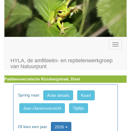
Toggle
navigati
HYLA, de amfibieën- en reptielenwerkgroep
van Natuurpunt
Paddenoverzetactie Kluisbergstraat, Diest
Spring naar:
Actie details
Kaart
Jaar-/Jarenoverzicht
Tijdlijn
Of kies een jaar:
2026