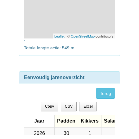
Leaflet
| ©
OpenStreetMap
contributors
'
Totale lengte actie: 549 m
Eenvoudig jarenoverzicht
Terug
Copy
CSV
Excel
Jaar
Jaar
Padden
Kikkers
Salamanders
Jaar
Padden
Kikkers
Salamanders
2026
2026
30
1