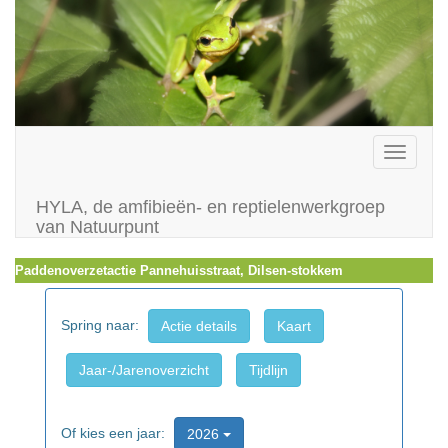
Toggle
navigati
HYLA, de amfibieën- en reptielenwerkgroep
van Natuurpunt
Paddenoverzetactie Pannehuisstraat, Dilsen-stokkem
Spring naar:
Actie details
Kaart
Jaar-/Jarenoverzicht
Tijdlijn
Of kies een jaar:
2026