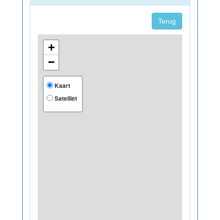
Terug
+
−
Kaart
Satelliet