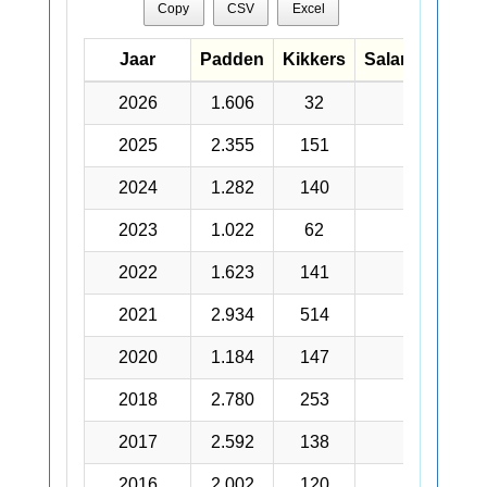
Copy
CSV
Excel
Jaar
Jaar
Padden
Kikkers
Salamanders
Jaar
Padden
Kikkers
Salamanders
2026
2026
1.606
32
2
2025
2025
2.355
151
6
2024
2024
1.282
140
5
2023
2023
1.022
62
2
2022
2022
1.623
141
2
2021
2021
2.934
514
1
2020
2020
1.184
147
5
2018
2018
2.780
253
1
2017
2017
2.592
138
3
2016
2016
2.002
120
11