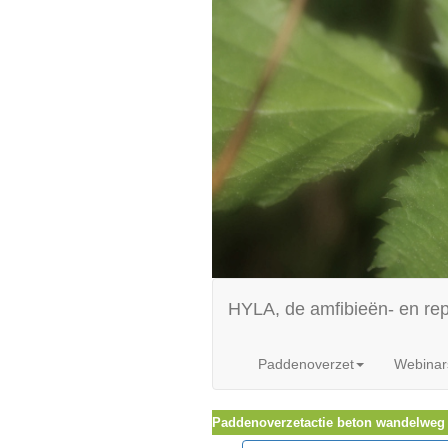
HYLA, de amfibieën- en re
Paddenoverzet
Webinar
Paddenoverzetactie beton wandelweg 