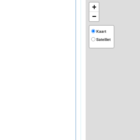
+
−
Kaart
Satelliet