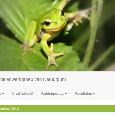
ptielenwerkgroep van Natuurpunt
s
Ik wil helpen!
Paddenportaal
Resultaten
spoor, Gent