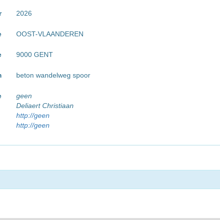
r
2026
e
OOST-VLAANDEREN
e
9000 GENT
m
beton wandelweg spoor
e
geen
Deliaert Christiaan
http://geen
http://geen