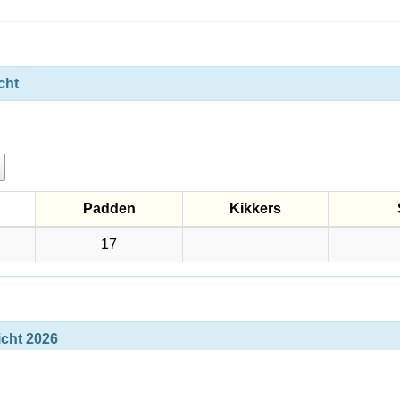
cht
Padden
Kikkers
Padden
Kikkers
17
icht 2026