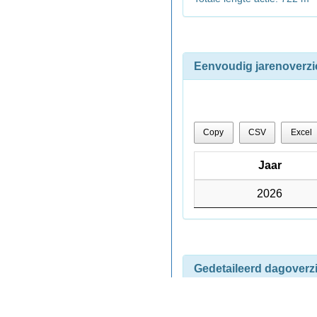
Eenvoudig jarenoverzi
Copy
CSV
Excel
Jaar
Jaar
Jaar
2026
2026
Gedetaileerd dagoverz