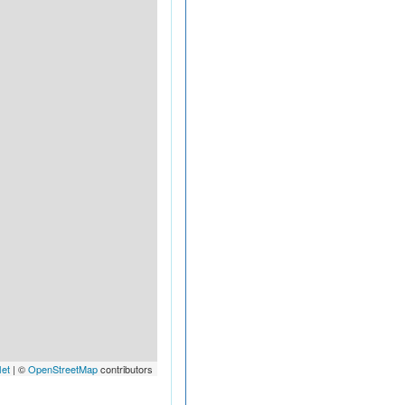
let
| ©
OpenStreetMap
contributors