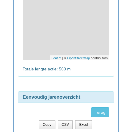
Leaflet
| ©
OpenStreetMap
contributors
'
Totale lengte actie: 560 m
Eenvoudig jarenoverzicht
Terug
Copy
CSV
Excel