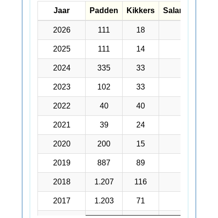
Jaar
Jaar
Padden
Kikkers
Salamanders
Jaar
Padden
Kikkers
Salamanders
2026
2026
111
18
49
2025
2025
111
14
96
2024
2024
335
33
202
2023
2023
102
33
117
2022
2022
40
40
93
2021
2021
39
24
82
2020
2020
200
15
90
2019
2019
887
89
245
2018
2018
1.207
116
275
2017
2017
1.203
71
238