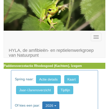
Toggle
navigati
HYLA, de amfibieën- en reptielenwerkgroep
van Natuurpunt
Paddenoverzetactie Rhodesgoed (Kachtem), Izegem
Spring naar:
Actie details
Kaart
Jaar-/Jarenoverzicht
Tijdlijn
Of kies een jaar:
2026