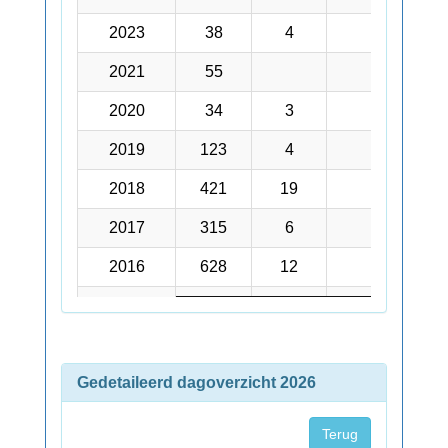
2023
2023
38
4
25
2021
2021
55
15
2020
2020
34
3
7
2019
2019
123
4
11
2018
2018
421
19
57
2017
2017
315
6
12
2016
2016
628
12
33
2015
2015
503
2
50
2014
2014
1.018
5
16
Gedetaileerd dagoverzicht 2026
2013
2013
98
2
1
Terug