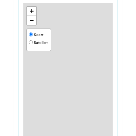
+
−
Kaart
Satelliet