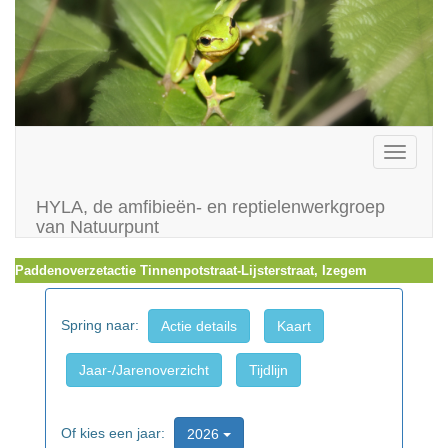
Toggle
navigati
HYLA, de amfibieën- en reptielenwerkgroep
van Natuurpunt
Paddenoverzetactie Tinnenpotstraat-Lijsterstraat, Izegem
Spring naar:
Actie details
Kaart
Jaar-/Jarenoverzicht
Tijdlijn
Of kies een jaar:
2026