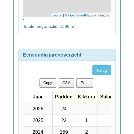
Leaflet
| ©
OpenStreetMap
contributors
'
Totale lengte actie: 1586 m
Eenvoudig jarenoverzicht
Terug
Copy
CSV
Excel
Jaar
Jaar
Padden
Kikkers
Salamanders
Jaar
Padden
Kikkers
Salamanders
2026
2026
24
53
2025
2025
22
1
27
2024
2024
159
2
116