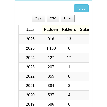
Terug
Copy
CSV
Excel
Jaar
Jaar
Padden
Kikkers
Salamanders
Jaar
Padden
Kikkers
Salamanders
2026
2026
916
13
132
2025
2025
1.168
8
387
2024
2024
127
17
162
2023
2023
207
1
132
2022
2022
355
8
147
2021
2021
394
3
82
2020
2020
537
4
25
2019
2019
686
6
42