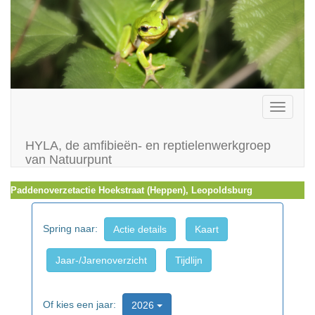
Toggle
navigati
HYLA, de amfibieën- en reptielenwerkgroep
van Natuurpunt
Paddenoverzetactie Hoekstraat (Heppen), Leopoldsburg
Spring naar:
Actie details
Kaart
Jaar-/Jarenoverzicht
Tijdlijn
Of kies een jaar:
2026