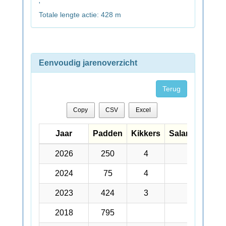
'
Totale lengte actie: 428 m
Eenvoudig jarenoverzicht
Terug
Copy
CSV
Excel
Jaar
Jaar
Padden
Kikkers
Salamanders
Jaar
Padden
Kikkers
Salamanders
2026
2026
250
4
2
2024
2024
75
4
2023
2023
424
3
2018
2018
795