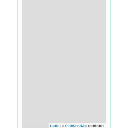
Leaflet
| ©
OpenStreetMap
contributors