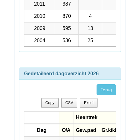
2011
2011
387
2010
2010
870
4
2009
2009
595
13
2
2004
2004
536
25
Gedetaileerd dagoverzicht 2026
Terug
Copy
CSV
Excel
Heentrek
Dag
Dag
O/A
Gew.pad
Gr.kikker
Kikk