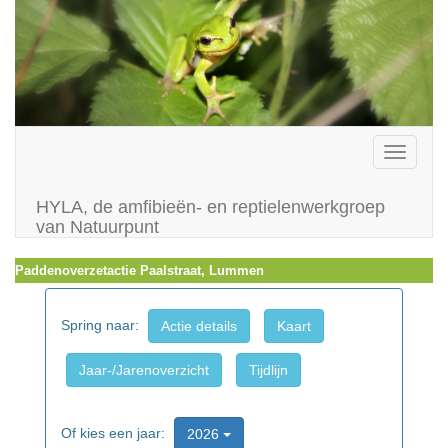
Toggle
navigati
HYLA, de amfibieën- en reptielenwerkgroep
van Natuurpunt
Paddenoverzetactie Paalstraat, Lummen
Spring naar:
Actie details
Kaart
Jaar-/Jarenoverzicht
Tijdlijn
Of kies een jaar:
2026