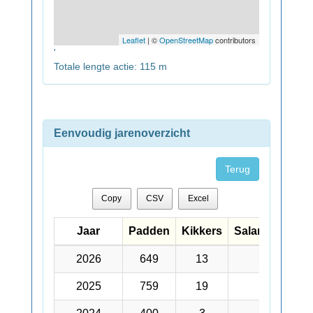
Leaflet
| ©
OpenStreetMap
contributors
'
Totale lengte actie: 115 m
Eenvoudig jarenoverzicht
Terug
Copy
CSV
Excel
Jaar
Jaar
Padden
Kikkers
Salamanders
Jaar
Padden
Kikkers
Salamanders
2026
2026
649
13
314
2025
2025
759
19
339