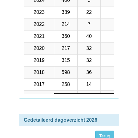
2024
2024
400
3
322
2023
2023
339
22
185
2022
2022
214
7
119
2021
2021
360
40
104
2020
2020
217
32
184
2019
2019
315
32
237
2018
2018
598
36
446
2017
2017
258
14
479
2016
2016
267
21
342
2015
2015
135
12
567
Gedetaileerd dagoverzicht 2026
2014
2014
200
3
503
2013
2013
276
10
456
Terug