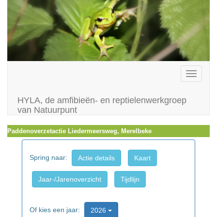
Toggle
navigati
HYLA, de amfibieën- en reptielenwerkgroep
van Natuurpunt
Paddenoverzetactie Liedermeersweg, Merelbeke
Spring naar:
Actie details
Kaart
Jaar-/Jarenoverzicht
Tijdlijn
Of kies een jaar:
2026