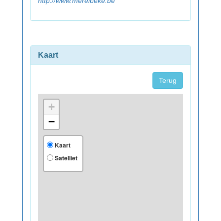
http://www.merelbeke.be
Kaart
Terug
+
−
Kaart
Satelliet