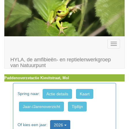
Toggle
navigati
HYLA, de amfibieën- en reptielenwerkgroep
van Natuurpunt
Paddenoverzetactie Kievitstraat, Mol
Spring naar:
Actie details
Kaart
Jaar-/Jarenoverzicht
Tijdlijn
Of kies een jaar:
2026