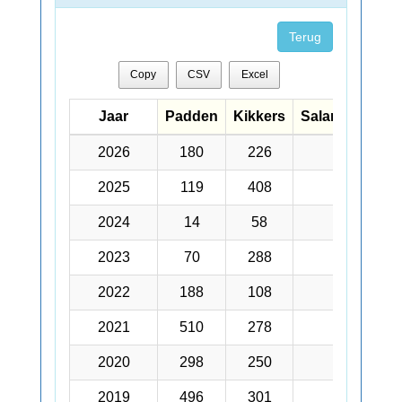
Terug
Copy
CSV
Excel
Jaar
Jaar
Padden
Kikkers
Salamanders
Jaar
Padden
Kikkers
Salamanders
2026
2026
180
226
64
2025
2025
119
408
29
2024
2024
14
58
17
2023
2023
70
288
43
2022
2022
188
108
54
2021
2021
510
278
46
2020
2020
298
250
64
2019
2019
496
301
208