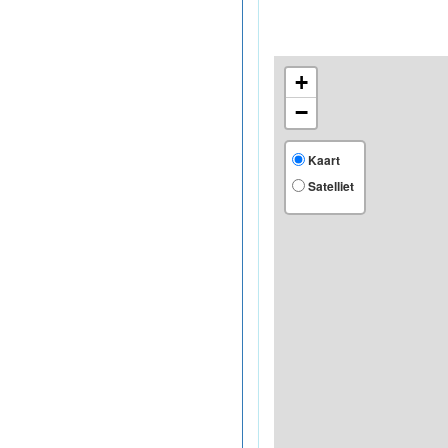
+
−
Kaart
Satelliet