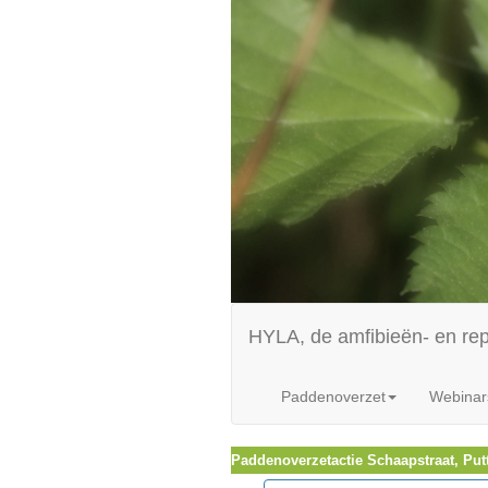
HYLA, de amfibieën- en re
Paddenoverzet
Webinar
Paddenoverzetactie Schaapstraat, Put