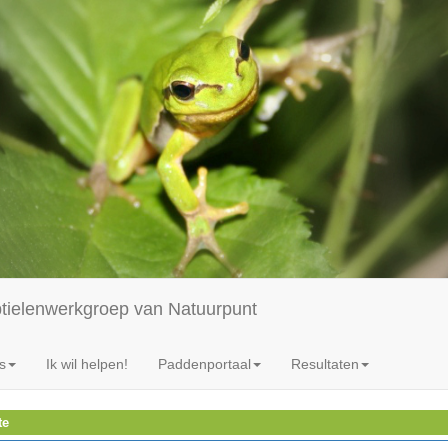
ptielenwerkgroep van Natuurpunt
s
Ik wil helpen!
Paddenportaal
Resultaten
te