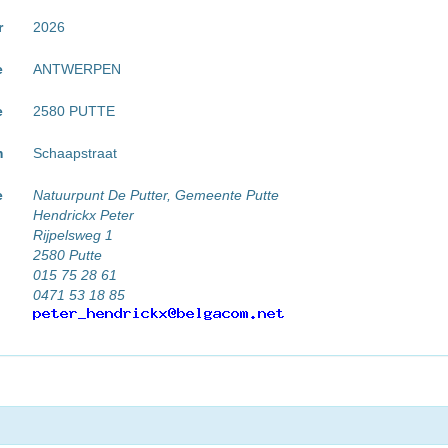
r
2026
e
ANTWERPEN
e
2580 PUTTE
m
Schaapstraat
e
Natuurpunt De Putter, Gemeente Putte
Hendrickx Peter
Rijpelsweg 1
2580 Putte
015 75 28 61
0471 53 18 85