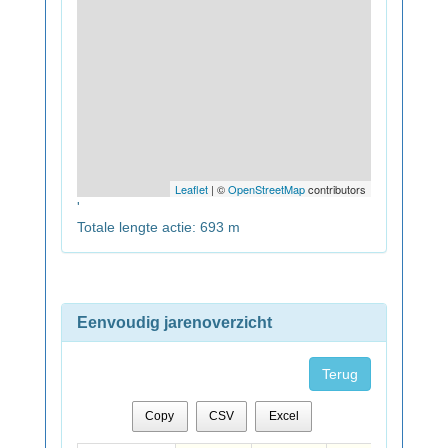
Leaflet
| ©
OpenStreetMap
contributors
'
Totale lengte actie: 693 m
Eenvoudig jarenoverzicht
Terug
Copy
CSV
Excel