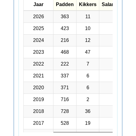
Jaar
Jaar
Padden
Kikkers
Salamanders
Jaar
Padden
Kikkers
Salamanders
2026
2026
363
11
195
2025
2025
423
10
156
2024
2024
216
12
350
2023
2023
468
47
288
2022
2022
222
7
82
2021
2021
337
6
133
2020
2020
371
6
195
2019
2019
716
2
282
2018
2018
728
36
799
2017
2017
528
19
394
2016
2016
685
112
630