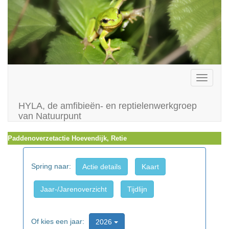
Toggle
navigati
HYLA, de amfibieën- en reptielenwerkgroep
van Natuurpunt
Paddenoverzetactie Hoevendijk, Retie
Spring naar:
Actie details
Kaart
Jaar-/Jarenoverzicht
Tijdlijn
Of kies een jaar:
2026