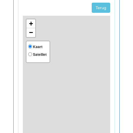
Terug
+
−
Kaart
Satelliet