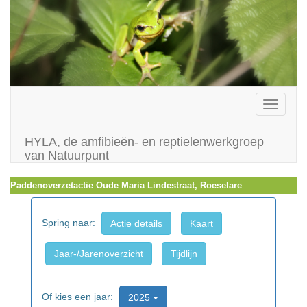
Toggle
navigati
HYLA, de amfibieën- en reptielenwerkgroep
van Natuurpunt
Paddenoverzetactie Oude Maria Lindestraat, Roeselare
Spring naar:
Actie details
Kaart
Jaar-/Jarenoverzicht
Tijdlijn
Of kies een jaar:
2025