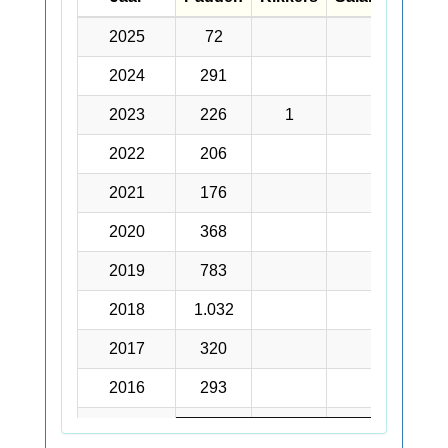
Jaar
Padden
Kikkers
Salamanders
2025
2025
72
5
2024
2024
291
10
2023
2023
226
1
4
2022
2022
206
1
2021
2021
176
2
2020
2020
368
2
2019
2019
783
12
2018
2018
1.032
12
2017
2017
320
33
2016
2016
293
7
2015
2015
502
26