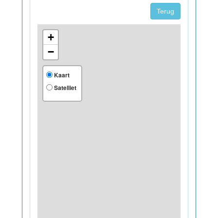
Terug
+
−
Kaart
Satelliet