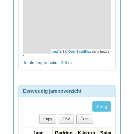
Leaflet
| ©
OpenStreetMap
contributors
'
Totale lengte actie: 708 m
Eenvoudig jarenoverzicht
Terug
Copy
CSV
Excel
Jaar
Jaar
Padden
Kikkers
Salamanders