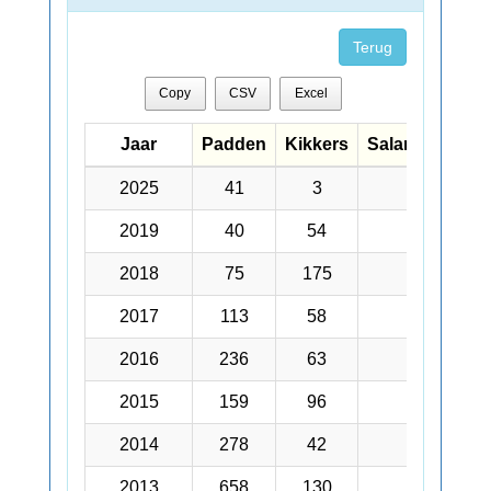
Terug
Copy
CSV
Excel
Jaar
Jaar
Padden
Kikkers
Salamanders
Jaar
Padden
Kikkers
Salamanders
2025
2025
41
3
13
2019
2019
40
54
2
2018
2018
75
175
5
2017
2017
113
58
3
2016
2016
236
63
3
2015
2015
159
96
4
2014
2014
278
42
7
2013
2013
658
130
6