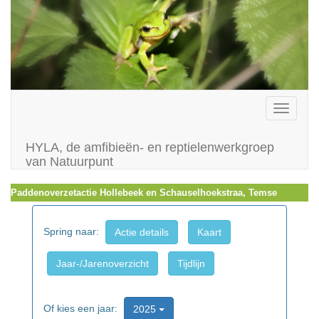
Toggle
navigati
HYLA, de amfibieën- en reptielenwerkgroep
van Natuurpunt
Paddenoverzetactie Hollebeek en Schauselhoekstraa, Temse
Spring naar:
Actie details
Kaart
Jaar-/Jarenoverzicht
Tijdlijn
Of kies een jaar:
2025