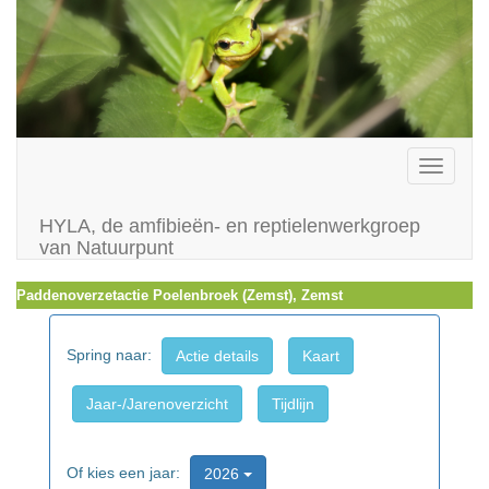
Toggle
navigati
HYLA, de amfibieën- en reptielenwerkgroep
van Natuurpunt
Paddenoverzetactie Poelenbroek (Zemst), Zemst
Spring naar:
Actie details
Kaart
Jaar-/Jarenoverzicht
Tijdlijn
Of kies een jaar:
2026