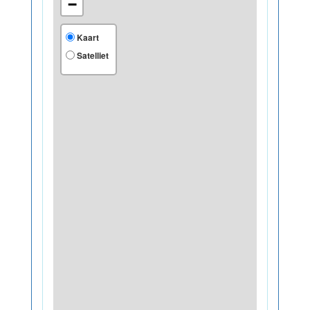
−
Kaart
Satelliet