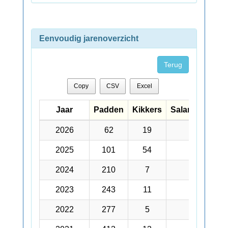
Eenvoudig jarenoverzicht
Terug
Copy
CSV
Excel
Jaar
Jaar
Padden
Kikkers
Salamanders
Jaar
Padden
Kikkers
Salamanders
2026
2026
62
19
665
2025
2025
101
54
576
2024
2024
210
7
471
2023
2023
243
11
98
2022
2022
277
5
106