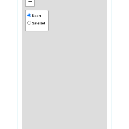
−
Kaart
Satelliet