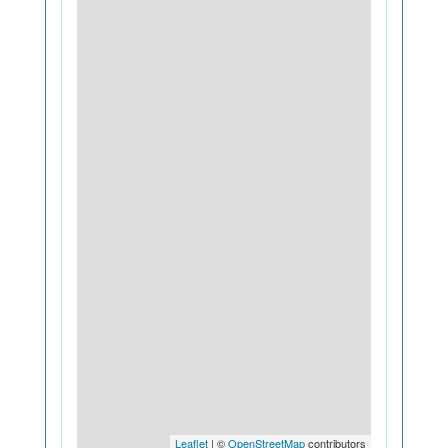
Leaflet
| ©
OpenStreetMap
contributors