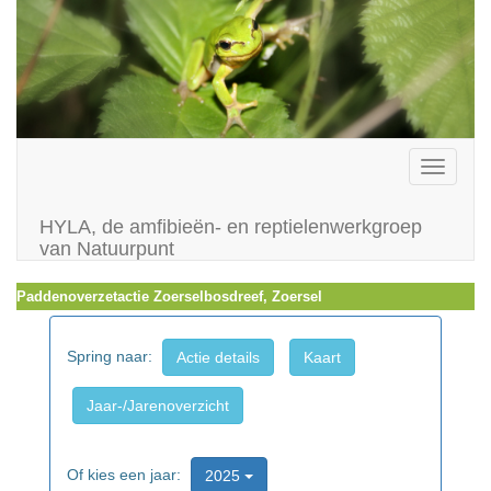
Toggle
navigati
HYLA, de amfibieën- en reptielenwerkgroep
van Natuurpunt
Paddenoverzetactie Zoerselbosdreef, Zoersel
Spring naar:
Actie details
Kaart
Jaar-/Jarenoverzicht
Of kies een jaar:
2025