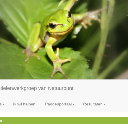
ptielenwerkgroep van Natuurpunt
s
Ik wil helpen!
Paddenportaal
Resultaten
em