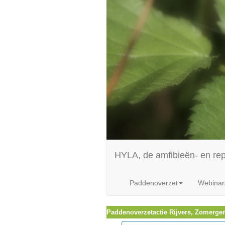
HYLA, de amfibieën- en re
Paddenoverzet
Webinar
Paddenoverzetactie Rijvers, Zomerg