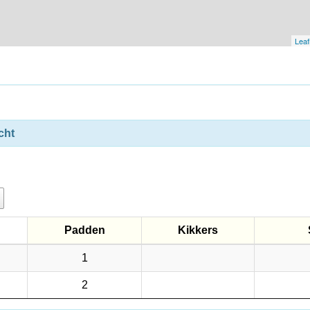
Leaf
cht
Padden
Kikkers
Padden
Kikkers
1
2