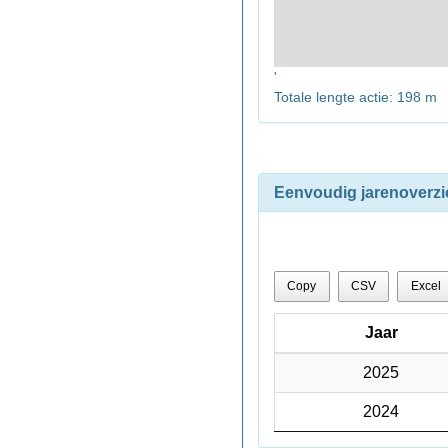
'
Totale lengte actie: 198 m
Eenvoudig jarenoverzi
Copy
CSV
Excel
Jaar
Jaar
Jaar
2025
2025
2024
2024