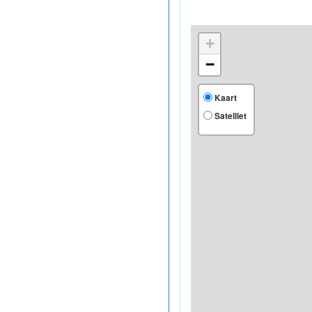
+
−
Kaart
Satelliet