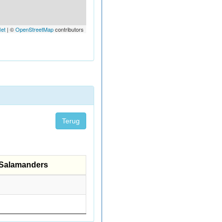
let
| ©
OpenStreetMap
contributors
Terug
Salamanders
Salamanders