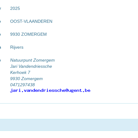
r
2025
e
OOST-VLAANDEREN
e
9930 ZOMERGEM
m
Rijvers
e
Natuurpunt Zomergem
Jari Vandendriessche
Kerhoek 7
9930 Zomergem
0471297438