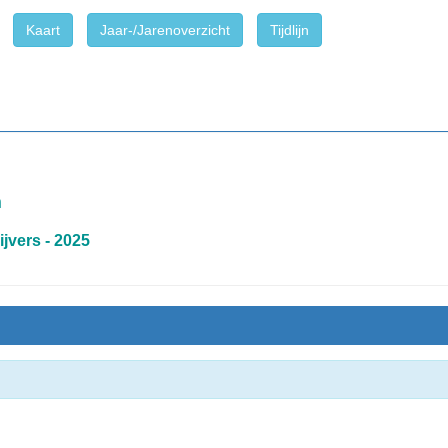
Kaart
Jaar-/Jarenoverzicht
Tijdlijn
m
jvers - 2025