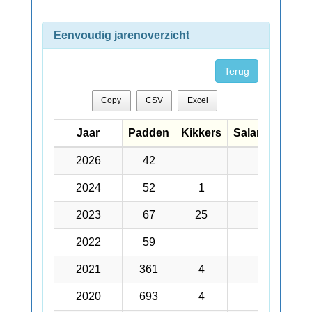
Eenvoudig jarenoverzicht
Terug
Copy
CSV
Excel
Jaar
Jaar
Padden
Kikkers
Salamanders
Jaar
Padden
Kikkers
Salamanders
2026
2026
42
2024
2024
52
1
1
2023
2023
67
25
3
2022
2022
59
2021
2021
361
4
2
2020
2020
693
4