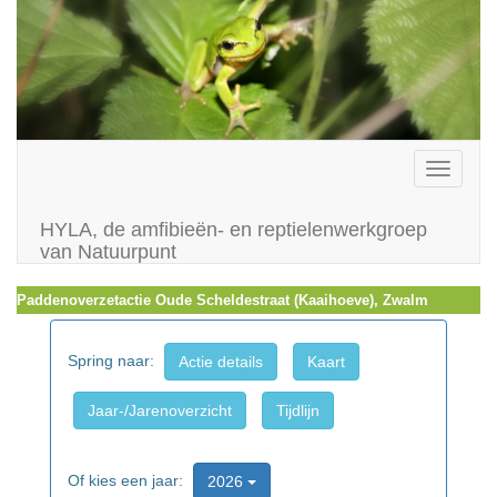
Toggle
navigati
HYLA, de amfibieën- en reptielenwerkgroep
van Natuurpunt
Paddenoverzetactie Oude Scheldestraat (Kaaihoeve), Zwalm
Spring naar:
Actie details
Kaart
Jaar-/Jarenoverzicht
Tijdlijn
Of kies een jaar:
2026