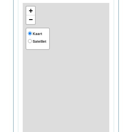
+
−
Kaart
Satelliet