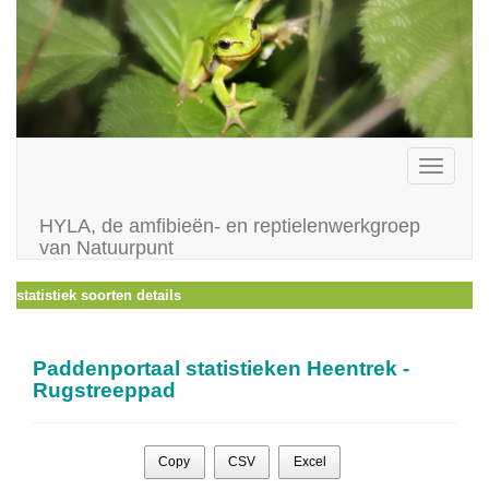
Toggle
navigati
HYLA, de amfibieën- en reptielenwerkgroep
van Natuurpunt
statistiek soorten details
Paddenportaal statistieken Heentrek -
Rugstreeppad
Copy
CSV
Excel