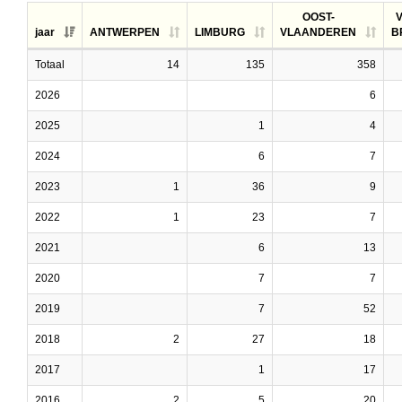
OOST-
jaar
ANTWERPEN
LIMBURG
VLAANDEREN
B
Totaal
14
135
358
2026
6
2025
1
4
2024
6
7
2023
1
36
9
2022
1
23
7
2021
6
13
2020
7
7
2019
7
52
2018
2
27
18
2017
1
17
2016
2
5
20